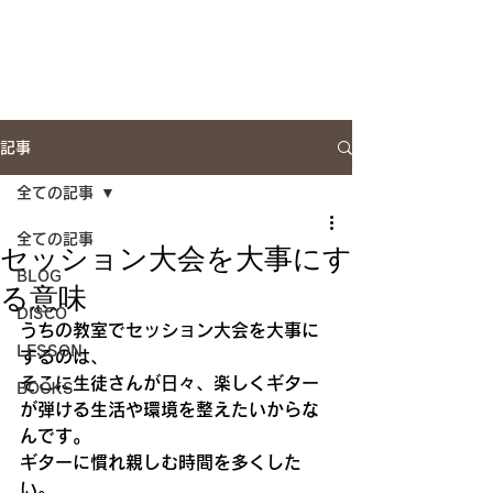
Artist Site
記事
全ての記事
全ての記事
セッション大会を大事にす
BLOG
る意味
DISCO
うちの教室でセッション大会を大事に
LESSON
するのは、
そこに生徒さんが日々、楽しくギター
BOOKS
が弾ける生活や環境を整えたいからな
んです。
ギターに慣れ親しむ時間を多くした
い。