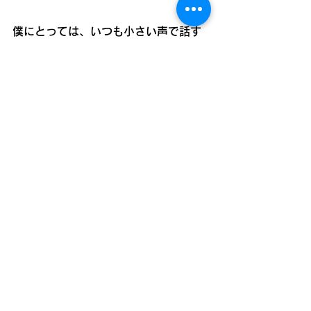
僕にとっては、いつも小さい声で話す
女の子が突然、ブルースで弾きまくる
ようになったり、
50歳を超えてギターを始めた主婦の方
が1年ほどで気がつけば、味のある
Feel Like Makin' Loveを弾いてた
り、
そう言うちょっとした奇跡を毎回みん
なで祝う機会がやりがいになっていま
す。