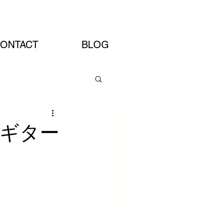
Artist Site
ONTACT
BLOG
ギター