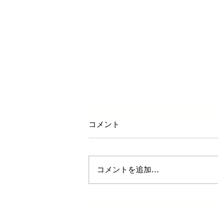
コメント
コメントを追加…
「近代の終わりに、私たちは
安らぎをどこに求めるか」AI