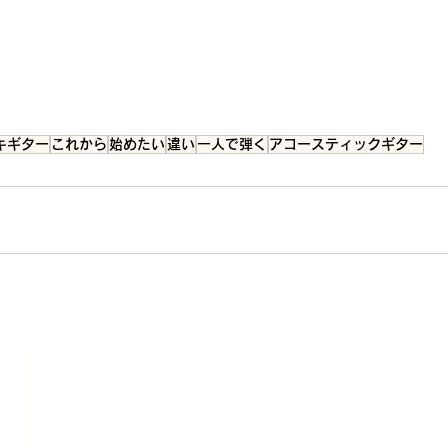
キギター
これから
始めたい
違い
一人で弾く
アコースティックギター