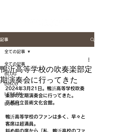
Artist Site
記事
全ての記事
全ての記事
鴨沂高等学校の吹奏楽部定
BLOG
期演奏会に行ってきた
DISCO
2024年3月21日。鴨沂高等学校吹奏
LESSON
楽部の定期演奏会に行ってきた。
京都府立芸術文化会館。
BOOKS
鴨沂高等学校のファンは多く、早々と
客席は超満員。
斜め前の席から「私、鴨沂高校のファ