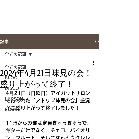
Artist Site
記事
全ての記事
全ての記事
2024年4月21日味見の会！
BLOG
盛り上がって終了！
DISCO
4月21日（日曜日）アイガットサロン
LESSON
で行われた「アドリブ味見の会」盛況
かつ盛り上がって終了しました！
BOOKS
11時からの部は定員ぎゅうぎゅうで、
ギターだけでなく、チェロ、バイオリ
ン、フルート、そしてなんとウクレレ