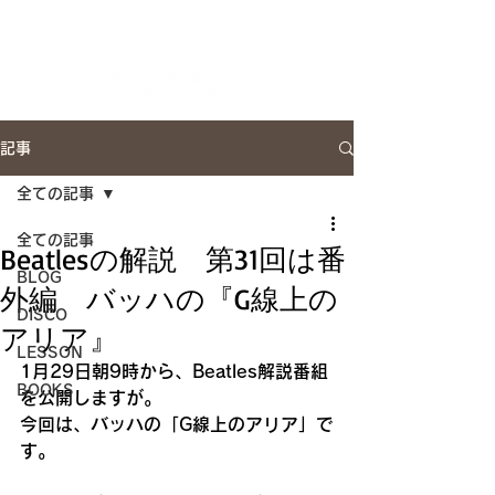
Artist Site
記事
全ての記事
全ての記事
Beatlesの解説 第31回は番
BLOG
外編 バッハの『G線上の
DISCO
アリア』
LESSON
1月29日朝9時から、Beatles解説番組
BOOKS
を公開しますが。
今回は、バッハの「G線上のアリア」で
す。