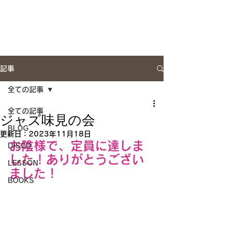
Artist Site
記事
全ての記事
全ての記事
ジャズ味見の会
BLOG
更新日：
2023年11月18日
お陰様で、定員に達しま
DISCO
した！ありがとうござい
LESSON
ました！
BOOKS