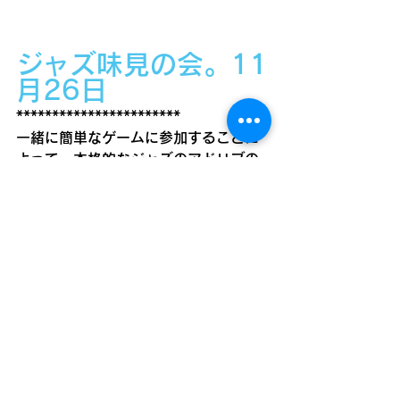
ジャズ味見の会。11
月26日
***********************
一緒に簡単なゲームに参加することに
よって、本格的なジャズのアドリブの
味見をしていただけます。
***********************
プログラムも短期間で進化して、
さらにシンプルで本格的な「二つの味
見」を体験していただきます。
***********************
11月26日（日）朝10:00から12:00
まで
今回のみ、サービス特価¥3000　
＊味見の会過去参加の方は¥2000。教
室生徒さんは¥1000で、参加いただけ