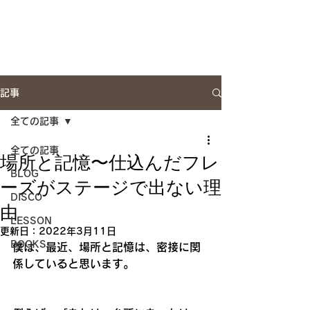
Artist Site
記事
全ての記事
全ての記事
場所と記憶〜仕込んだフレ
BLOG
ーズがステージで出ない理
DISCO
由
LESSON
更新日：
2022年3月11日
BOOKS
僕は、最近、場所と記憶は、密接に関
係していると思います。