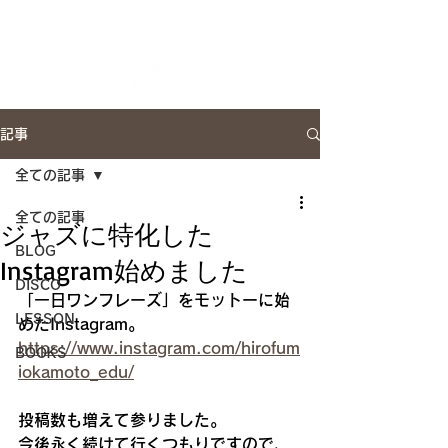
Artist Site
記事
全ての記事
全ての記事
ジャズに特化した
BLOG
Instagram始めました
DISCO
「一日ワンフレーズ」をモットーに始
LESSON
めたInstagram。
https://www.instagram.com/hirofum
BOOKS
iokamoto_edu/
投稿数も増えて参りました。
今後永く続けて行くつもりですので、