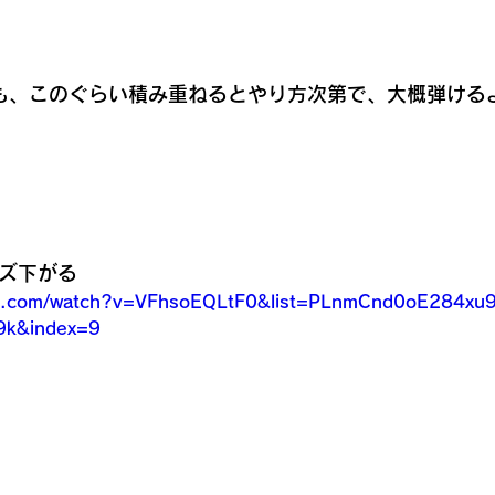
も、このぐらい積み重ねるとやり方次第で、大概弾ける
レーズ下がる
be.com/watch?v=VFhsoEQLtF0&list=PLnmCnd0oE284xu9
k&index=9