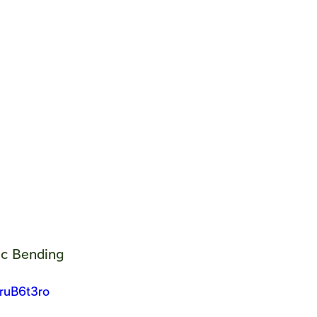
c Bending
GruB6t3ro