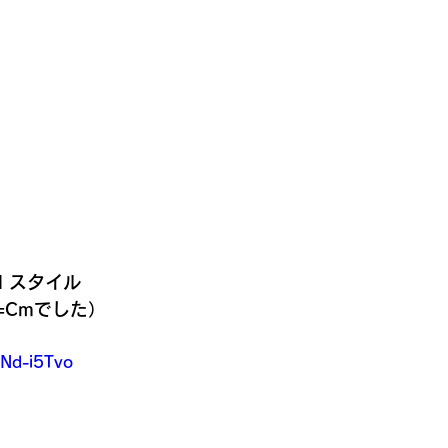
el スタイル
=Cmでした）
tNd-i5Tvo