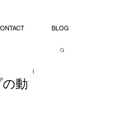
Artist Site
ONTACT
BLOG
ップの動