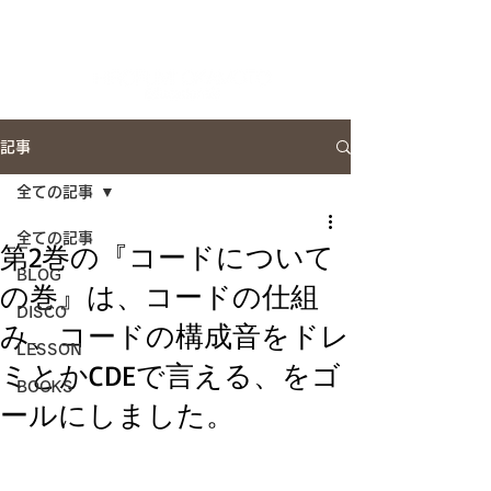
Artist Site
記事
全ての記事
全ての記事
第2巻の『コードについて
BLOG
の巻』は、コードの仕組
DISCO
み、コードの構成音をドレ
LESSON
ミとかCDEで言える、をゴ
BOOKS
ールにしました。