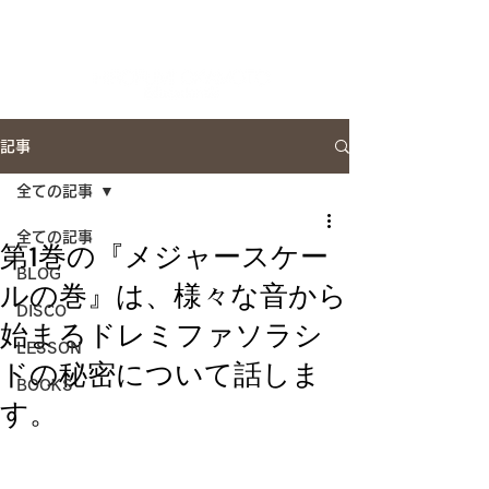
Artist Site
記事
全ての記事
全ての記事
第1巻の『メジャースケー
BLOG
ルの巻』は、様々な音から
DISCO
始まるドレミファソラシ
LESSON
ドの秘密について話しま
BOOKS
す。