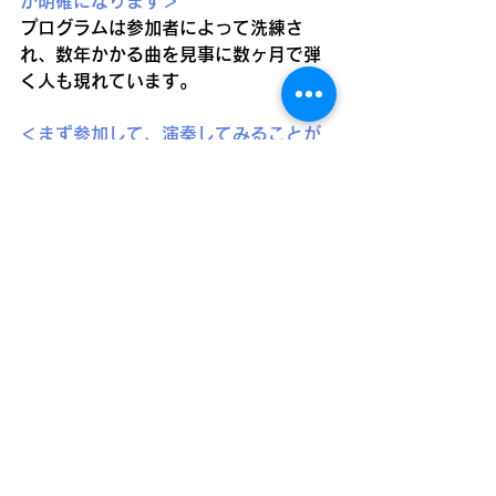
が明確になります＞
プログラムは参加者によって洗練さ
れ、数年かかる曲を見事に数ヶ月で弾
く人も現れています。
＜まず参加して、演奏してみることが
大事。音楽することに痛みは無関係＞
参加し演奏する事で、様々な気づきが
あります。
『アドリブ味見の会』は体験型アトラ
クション。勇気を持って参加するだけ
で、ワクワク楽しい。
新しい世界の扉が開かれると思いま
す。
**************
西村泳子（バイオリン）さん参加の味
見の会は、年内の予定が決まっていま
す。