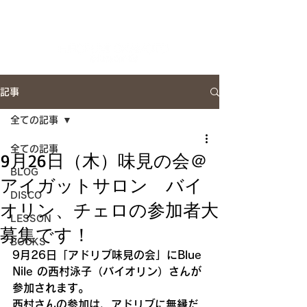
Artist Site
記事
全ての記事
全ての記事
9月26日（木）味見の会＠
BLOG
アイガットサロン バイ
DISCO
オリン、チェロの参加者大
LESSON
募集です！
BOOKS
9月26日「アドリブ味見の会」にBlue 
Nile の西村泳子（バイオリン）さんが
参加されます。
西村さんの参加は、アドリブに無縁だ