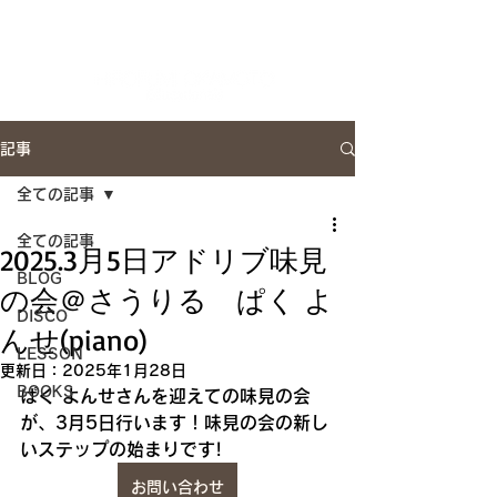
Artist Site
記事
全ての記事
全ての記事
2025.3月5日アドリブ味見
BLOG
の会＠さうりる ぱく よ
DISCO
んせ(piano)
LESSON
更新日：
2025年1月28日
BOOKS
ぱく よんせさんを迎えての味見の会
が、3月5日行います！味見の会の新し
いステップの始まりです!
お問い合わせ