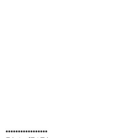
*****************