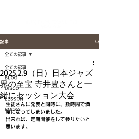
Artist Site
記事
全ての記事
全ての記事
2025.2.9（日）日本ジャズ
BLOG
界の至宝 寺井豊さんと一
DISCO
緒にセッション大会
LESSON
生徒さんに発表と同時に、数時間で満
BOOKS
席になってしまいました。
出来れば、定期開催をして参りたいと
思います。