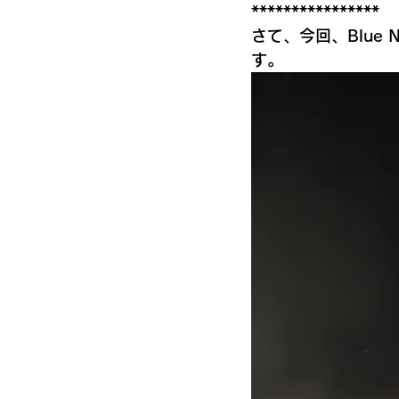
****************
さて、今回、Blue
す。