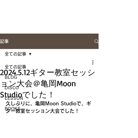
Artist Site
記事
全ての記事
全ての記事
2024.5.12ギター教室セッシ
BLOG
ョン大会＠亀岡Moon
DISCO
Studioでした！
LESSON
久しぶりに、亀岡Moon Studioで、ギ
BOOKS
ター教室セッション大会でした！