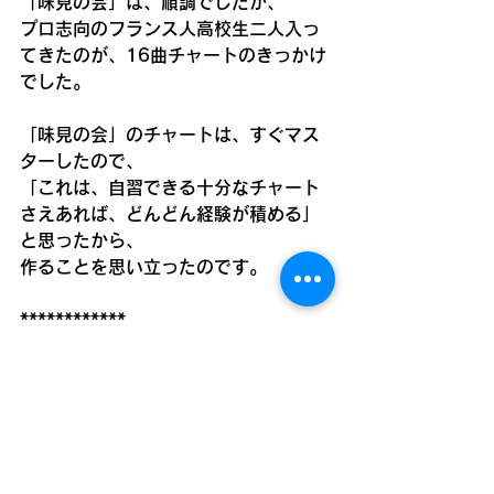
「味見の会」は、順調でしたが、
プロ志向のフランス人高校生二人入っ
てきたのが、16曲チャートのきっかけ
でした。
「味見の会」のチャートは、すぐマス
ターしたので、
「これは、自習できる十分なチャート
さえあれば、どんどん経験が積める」
と思ったから、
作ることを思い立ったのです。
************
昨年までと違う、自主的なジャズセッ
ションが始まり、
中身もグンとレベルが高まって、僕も
びっくりです。
そんな時に、入会されたばかりの方も
多く、最初は、ちょっとビビられたか