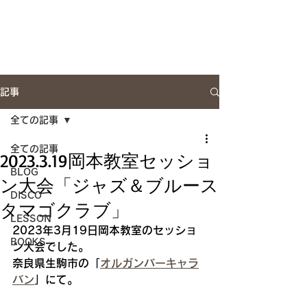
Artist Site
記事
全ての記事
全ての記事
2023.3.19岡本教室セッショ
BLOG
ン大会「ジャズ＆ブルース
DISCO
タマゴクラブ」
LESSON
2023年3月19日岡本教室のセッショ
BOOKS
ン大会でした。
奈良県生駒市の「
オルガンバーキャラ
バン
」にて。