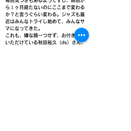
毎回気づきもあるようですし、前回か
ら１ヶ月経たないのにここまで変わる
か？と言うぐらい変わる。ジャズも最
近はみんなトライし始めて、みんなサ
マになってきた。
これも、嫌な顔一つせず、お付き合い
いただけている秋田裕久（ds）さん、
遠藤伸一（b)さんのお陰です。ありが
とうございます！
これからもよろしくです。
ジャズ
ブルース
岡本教室
奈良県
「オルガンバーキャラバン」
タマゴクラブ
BLOG