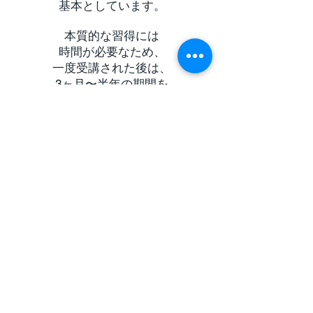
基本としています。
本質的な習得には
時間が必要なため、
一度受講された後は、
3ヶ月〜半年の期間を
空けていただく場合が
ございます。
じっくりと
腰を据えて学びたい方を
優先させていただきます。
※1ヶ月お休みされる場合は
半額の休会費を申し受けますが、翌
月にエクストラレッスンとして振替
対応させていただきます。
講師：
岡本博文